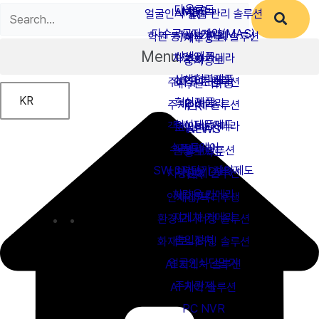
다운로드
MAS
AI카메라
얼굴인식 출입 관리 솔루션
IR
다수공급자계약(MAS)
TVI 카메라
학원 등/하원 관리 솔루션
재무정보
Menu
상생제품
차량용 카메라
주차
공시정보
상생협력제품
LPR 카메라
주차유도 솔루션
내부관리규정
KR
혁신제품
IP 카메라
주차관제 솔루션
PR
혁신제품제도
객체인식 카메라
모빌리티
NEWS
소프트웨어
모빌리티
캠핑카 솔루션
홍보자료
SW 3자단가 계약제도
차량용 DVR
차량관제 솔루션
HR
차량용 카메라
세이프티
인재상/복리후생
지게차 카메라
환경모니터링 솔루션
출입장치
화재모니터링 솔루션
얼굴인식단말기
AI 지게차 솔루션
주차관제
AI 케어 솔루션
PC NVR