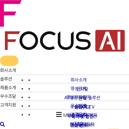
콘
텐
츠
로
건
너
뛰
기
회사소개
솔루션
회사소개
제품소개
영상관제
인사말
우수조달
영상저장장치
AI 영상 보안 솔루션
연혁
고객지원
우수제품
DVR
수술실CCTV
위치안내
고객문의
인증 및 계약제도
Menu
NVR
무인매장 솔루션
특허 및 인증
FAQ
영상감지장치
Digital Spot
출입관제
CI