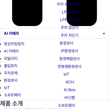
주차 유도 카메라
LPR 함체
LPR 카메라
주차 정산기
AI 카메라
주차 차단기
환경센서
영상저장장치
IP환경센서
AI 카메라
모빌리티
환경복합센서
출입장치
연동형환경센서
주차관제
IoT
환경센서
4CH
IoT
AI Box
소프트웨어
바디캠
제품 소개
소프트웨어