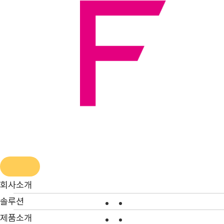
콘
텐
츠
로
건
너
뛰
기
회사소개
솔루션
제품소개