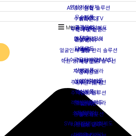
영상저장장치
AI 영상 보안 솔루션
연혁
우수제품
DVR
수술실CCTV
위치안내
고객문의
Menu
인증 및 계약제도
NVR
무인매장 솔루션
특허 및 인증
FAQ
영상감지장치
Digital Spot
출입관제
CI
다운로드
MAS
AI카메라
얼굴인식 출입 관리 솔루션
IR
다수공급자계약(MAS)
TVI 카메라
학원 등/하원 관리 솔루션
재무정보
상생제품
차량용 카메라
주차
공시정보
상생협력제품
LPR 카메라
주차유도 솔루션
내부관리규정
혁신제품
IP 카메라
주차관제 솔루션
PR
혁신제품제도
객체인식 카메라
모빌리티
NEWS
소프트웨어
모빌리티
캠핑카 솔루션
홍보자료
SW 3자단가 계약제도
차량용 DVR
차량관제 솔루션
HR
차량용 카메라
세이프티
인재상/복리후생