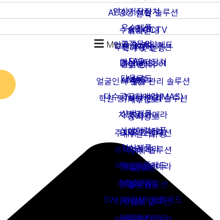
영상저장장치
AI 영상 보안 솔루션
연혁
우수제품
DVR
수술실CCTV
위치안내
고객문의
Menu
인증 및 계약제도
NVR
무인매장 솔루션
특허 및 인증
FAQ
영상감지장치
Digital Spot
출입관제
CI
다운로드
MAS
AI카메라
얼굴인식 출입 관리 솔루션
IR
다수공급자계약(MAS)
TVI 카메라
학원 등/하원 관리 솔루션
재무정보
상생제품
차량용 카메라
주차
공시정보
상생협력제품
LPR 카메라
주차유도 솔루션
내부관리규정
혁신제품
IP 카메라
주차관제 솔루션
PR
혁신제품제도
객체인식 카메라
모빌리티
NEWS
소프트웨어
모빌리티
캠핑카 솔루션
홍보자료
SW 3자단가 계약제도
차량용 DVR
차량관제 솔루션
HR
차량용 카메라
세이프티
인재상/복리후생