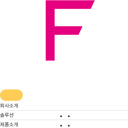
콘
텐
츠
로
건
너
뛰
기
회사소개
솔루션
제품소개