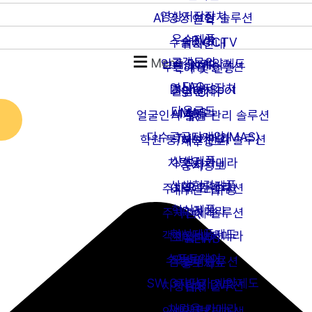
영상저장장치
AI 영상 보안 솔루션
연혁
우수제품
DVR
수술실CCTV
위치안내
고객문의
Menu
인증 및 계약제도
NVR
무인매장 솔루션
특허 및 인증
FAQ
영상감지장치
Digital Spot
출입관제
CI
다운로드
MAS
AI카메라
얼굴인식 출입 관리 솔루션
IR
다수공급자계약(MAS)
TVI 카메라
학원 등/하원 관리 솔루션
재무정보
상생제품
차량용 카메라
주차
공시정보
상생협력제품
LPR 카메라
주차유도 솔루션
내부관리규정
혁신제품
IP 카메라
주차관제 솔루션
PR
혁신제품제도
객체인식 카메라
모빌리티
NEWS
소프트웨어
모빌리티
캠핑카 솔루션
홍보자료
SW 3자단가 계약제도
차량용 DVR
차량관제 솔루션
HR
차량용 카메라
세이프티
인재상/복리후생