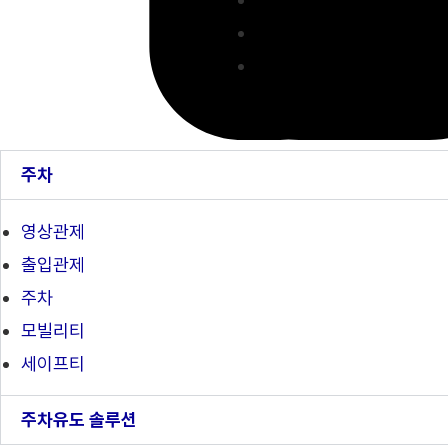
주차
영상관제
출입관제
주차
모빌리티
세이프티
주차유도 솔루션