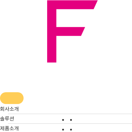
콘
텐
츠
로
건
너
뛰
기
회사소개
솔루션
제품소개